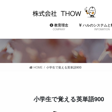
コ
ナ
ン
ビ
テ
ゲ
ン
ー
教育理念
ハルのシステムと
ツ
シ
COMPANY
INFOMATION
に
ョ
移
ン
動
に
移
動
HOME
小学生で覚える英単語900
小学生で覚える英単語900