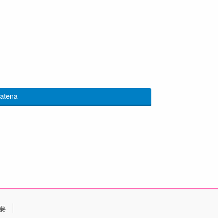
atena
要