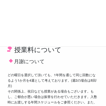
間帯は教室を開放しております。教室内の勉強環境を整える
ことに力を入れております。教室内の美化に力を入れ、お子
様に気持ちよく勉強していただけるよう心がけております。
また、教室内には病院でも利用されている『次亜塩素酸 空間
清浄機 ジアイーノ』(パナソニック) を使用し、教室内の『除
菌』『ウイルス抑制』『洗浄脱臭』をおこなっております。
授業料について
月謝について
どの曜日を選択して頂いても、1年間を通して同じ回数にな
るよう1か月を4週として考えております。(週2の場合は8回/
月)
その関係上、祝日なども授業がある場合もございます。も
し、ご都合が悪い場合は振替を行わせていただきます。入塾
時にお渡しする年間スケジュールをご参照ください。また、